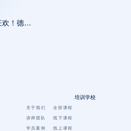
狂欢！德…
培训学校
关于我们
全部课程
讲师团队
线下课程
学员案例
线上课程