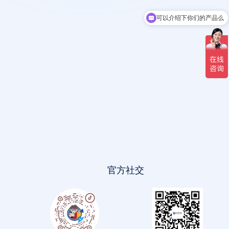
可以介绍下你们的产品么
官方社交