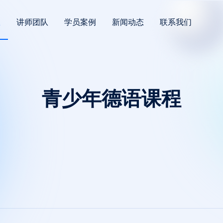
息
讲师团队
学员案例
新闻动态
联系我们
青少年德语课程