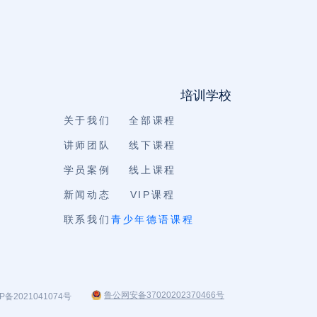
培训学校
关于我们
全部课程
讲师团队
线下课程
学员案例
线上课程
新闻动态
VIP课程
联系我们
青少年德语课程
鲁公网安备37020202370466号
P备2021041074号