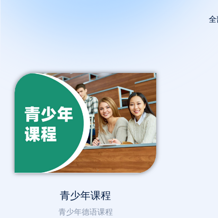
全
青少年课程
青少年德语课程