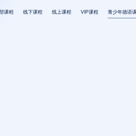
部课程
线下课程
线上课程
VIP课程
青少年德语