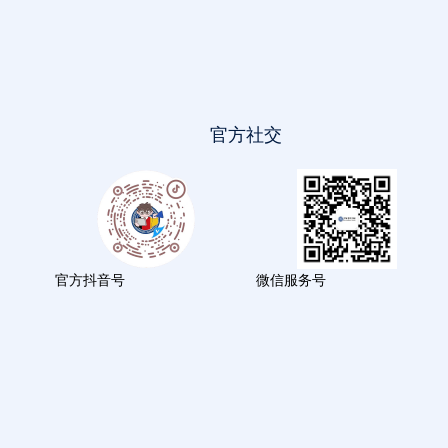
官方社交
官方抖音号
微信服务号