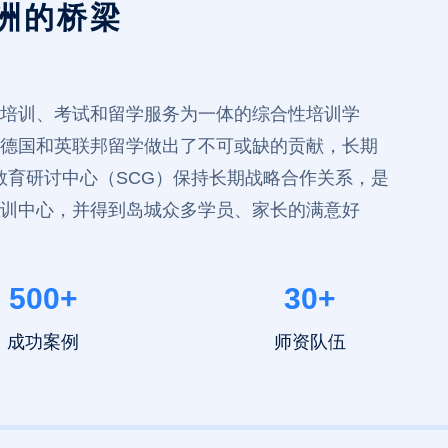
洲的桥梁
培训、考试和留学服务为一体的综合性培训学
德国和英联邦留学做出了不可或缺的贡献，长期
国教育研讨中心（SCG）保持长期战略合作关系，是
培训中心，并得到岛城众多学员、家长的满意好
500+
30+
成功案例
师资队伍