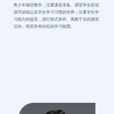
青少年德语教学，注重课前准备、课堂学生听说
读写训练以及学生学习习惯的培养；注重学生学
习能力的提高，进行形式多样、寓教于乐的课堂
活动，营造简单轻松的学习氛围。