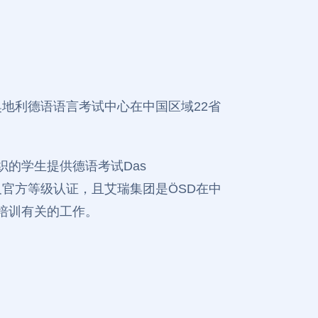
D奥地利德语语言考试中心在中国区域22省
织的学生提供德语考试Das
ch (ÖSD) 及官方等级认证，且艾瑞集团是ÖSD在中
培训有关的工作。