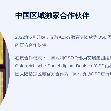
中国区域独家合作伙伴
2022年6月开始，艾瑞AERY教育集团成为ÖS
的官方合作伙伴。
在该合作模式下，奥地利ÖSD总部为艾瑞集团组
Österreichische Sprachdiplom Deuts
国大陆指定区域官方合作方，同时协助ÖSD进行