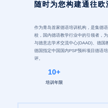
随时为您构建通往欧
作为青岛首家德语培训机构，是集德语
校，国内德语教学行业中的引领者，为
与德意志学术交流中心(DAAD)、德
德国指定中国国内PSP预科项目德语
评。
10+
培训年限