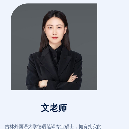
文老师
吉林外国语大学德语笔译专业硕士，拥有扎实的