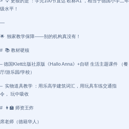
> 💡 更狠的是 ：学完100节直达 欧标A1 ，相当于德国小学二年
级水平！
—
🌟 独家教学保障——别的机构真没有！
# 📚 教材硬核
– 德国Klett出版社原版《Hallo Anna》+自研 生活主题课件 （餐
厅/游乐园/学校）
– 实物道具教学 ：用乐高学建筑词汇，用玩具车练交通指
令， 玩中吸收
# 👩‍🏫 师资王炸
席老师（德籍华人）