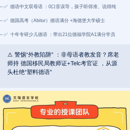
– ✅ 德语中文双母语 ：0口音误导，孩子听得准、说得纯
– ✅ 德国高考（Abitur）德语满分 +海德堡大学硕士
– ✅ 十年专研少儿德语 ：带出21位德福学院A1满分学员
⚠️ 警惕“外教陷阱” ：非母语者教发音？席老
师持 德国移民局教师证+Telc考官证 ，从源
头杜绝“塑料德语”