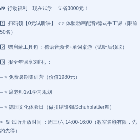
🎁 行动福利：现在试学，立省3000元！
1️⃣ 扫码领【0元试听课】 👉 体验动画配音/德式手工课（限前
50名）
2️⃣ 赠启蒙工具包 ：德语音频卡+单词桌游（试听后领取）
3️⃣ 报全年课享3重礼 ：
– ⭐ 免费暑期集训营（价值1980元）
– ⭐ 席老师1v1学习规划
– ⭐ 德国文化体验日（做扭结饼/跳Schuhplattler舞）
> 📆 试听开放时间 ：周三/六 14:00-16:00（教室名额有限，先
约先得）