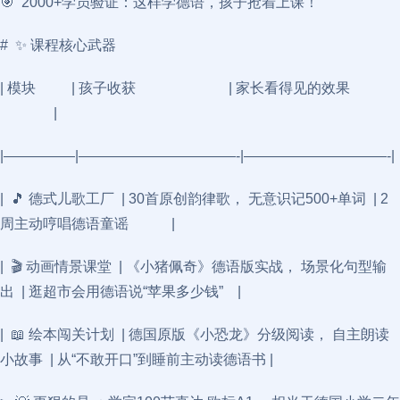
🎯 2000+学员验证：这样学德语，孩子抢着上课！
# ✨ 课程核心武器
| 模块 | 孩子收获 | 家长看得见的效果
|
|—————|———————————-|——————————-|
| 🎵 德式儿歌工厂 | 30首原创韵律歌， 无意识记500+单词 | 2
周主动哼唱德语童谣 |
| 🎬 动画情景课堂 | 《小猪佩奇》德语版实战， 场景化句型输
出 | 逛超市会用德语说“苹果多少钱” |
| 📖 绘本闯关计划 | 德国原版《小恐龙》分级阅读， 自主朗读
小故事 | 从“不敢开口”到睡前主动读德语书 |