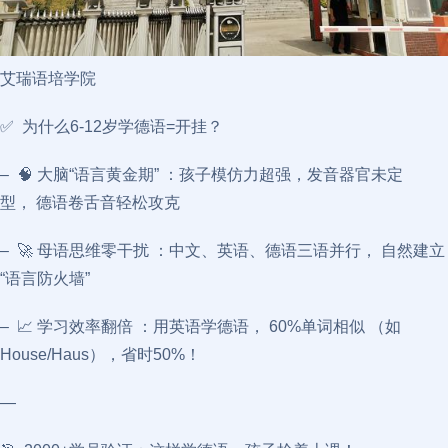
艾瑞语培学院
✅ 为什么6-12岁学德语=开挂？
– 🧠 大脑“语言黄金期” ：孩子模仿力超强，发音器官未定
型， 德语卷舌音轻松攻克
– 🚀 母语思维零干扰 ：中文、英语、德语三语并行， 自然建立
“语言防火墙”
– 📈 学习效率翻倍 ：用英语学德语， 60%单词相似 （如
House/Haus），省时50%！
—