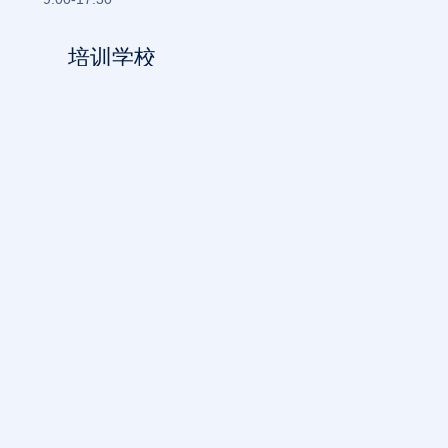
培训学校
关于我们
全部课程
讲师团队
线下课程
学员案例
线上课程
新闻动态
VIP课程
联系我们
青少年德语课程
官方社交
官方抖音号
微信服务号